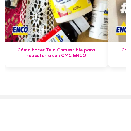
Cómo hacer Tela Comestible para
Cóm
reposteria con CMC ENCO
d
¿Quién es ENCO?
Conoce nuestros productos
Aviso de Privacidad