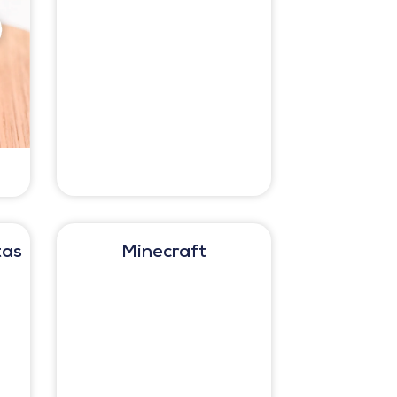
a
tas
Minecraft