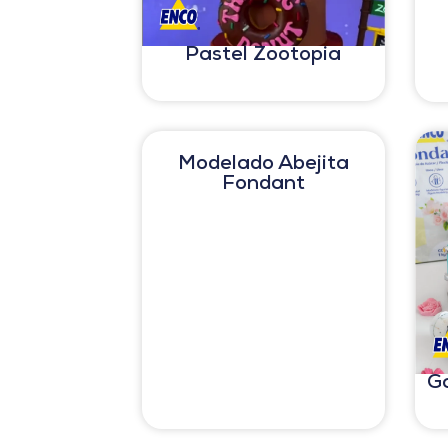
Pastel Zootopia
Modelado Abejita
Fondant
G