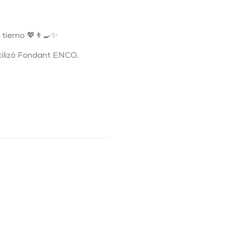
tierno 💖👨‍🍳✨
 utilizó Fondant ENCO,