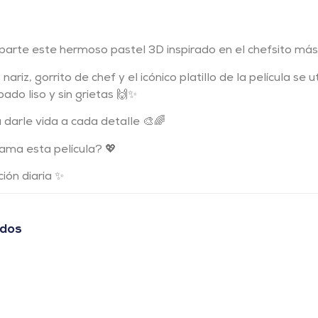
rte este hermoso pastel 3D inspirado en el chefsito más 
nariz, gorrito de chef y el icónico platillo de la película se
ado liso y sin grietas 🙌✨
darle vida a cada detalle 🎨🌈
ma esta película? 💖
ción diaria ✨
ados