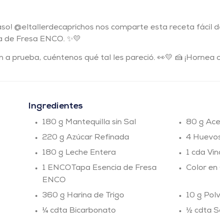
aso! @eltallerdecaprichos nos comparte esta receta fácil d
ia de Fresa ENCO. ✨💛
 a prueba, cuéntenos qué tal les pareció. 👀💛 🍰 ¡Hornea 
Ingredientes
180 g Mantequilla sin Sal
80 g Ace
220 g Azúcar Refinada
4 Huevo
180 g Leche Entera
1 cda Vi
1 ENCOTapa Esencia de Fresa
Color en
ENCO
360 g Harina de Trigo
10 g Pol
¼ cdta Bicarbonato
½ cdta S