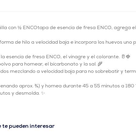
lla con ½ ENCOtapa de esencia de fresa ENCO, agrega el 
forma de hilo a velocidad baja e incorpora los huevos uno 
la esencia de fresa ENCO, el vinagre y el colorante. 🥛🍓
 polvo para hornear, el bicarbonato y la sal. 🌾
uidos mezclando a velocidad baja para no sobrebatir y term
llenando aprox. ¾) y hornea durante 45 a 55 minutos a 180 °
nutos y desmolda. ✨
 te pueden interesar