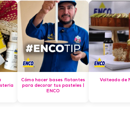
a
Cómo hacer bases flotantes
Volteado de
steria
para decorar tus pasteles |
ENCO