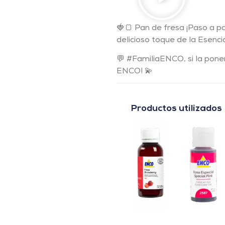
🍓🍞 Pan de fresa ¡Paso a p
delicioso toque de la Esenc
💬 #FamiliaENCO, si la ponen
ENCO! 💫
Productos utilizados