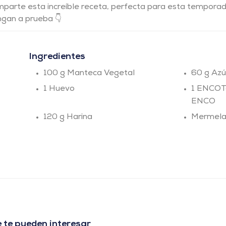
arte esta increíble receta, perfecta para esta temporad
ngan a prueba 👇
Ingredientes
100 g Manteca Vegetal
60 g Azú
1 Huevo
1 ENCOTa
ENCO
120 g Harina
Mermelad
 te pueden interesar