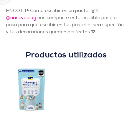
ENCOTIP: Cómo escribir en un pastel 🎂✨
@nancybajog
nos comparte este increíble paso a
paso para que escribir en tus pasteles sea súper fácil
y tus decoraciones queden perfectas 💖
Productos utilizados