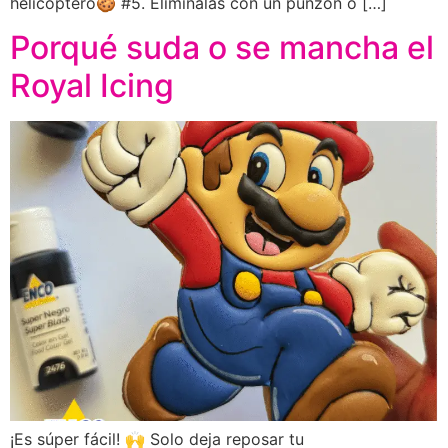
helicóptero🍪 #5. Eliminalas con un punzón o […]
Porqué suda o se mancha el
Royal Icing
¡Es súper fácil! 🙌 Solo deja reposar tu