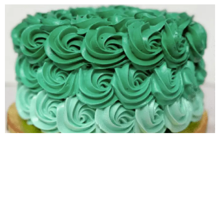
@nancybajog nos comparte este tip súper práctico
para sacarle el máximo provecho a tus #ColoresENCO
💡 Con solo un color puedes lograr diferentes
intensidades en tu betún. ¡Así de fácil!📘 Les
REGALAMOS la Guía de Tonalidades, perfecta para
cualquier tipo de betún.