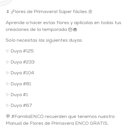
🌷
¡Flores de Primavera! Súper fáciles
🌼
Aprende a hacer estas flores y aplícalas en todas tus
creaciones de la temporada 🎂🧁
Solo necesitas las siguientes duyas:
✨ Duya #125
✨ Duya #233
✨ Duya #104
✨ Duya #81
✨ Duya #1
✨ Duya #67
💬 #FamiliaENCO recuerden que tenemos nuestro
Manual de Flores de Primavera ENCO GRATIS,