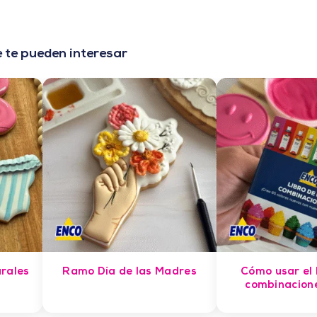
 te pueden interesar
rales
Ramo Día de las Madres
Cómo usar el l
combinacion