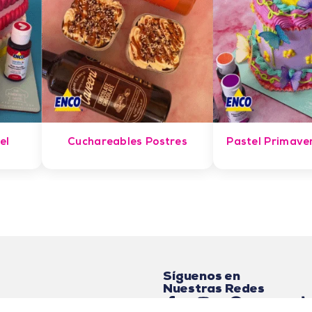
el
Cuchareables Postres
Pastel Primave
Síguenos en
Nuestras Redes