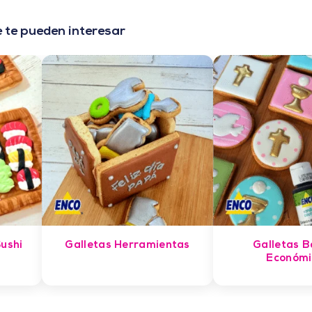
 te pueden interesar
ushi
Galletas Herramientas
Galletas B
Económi